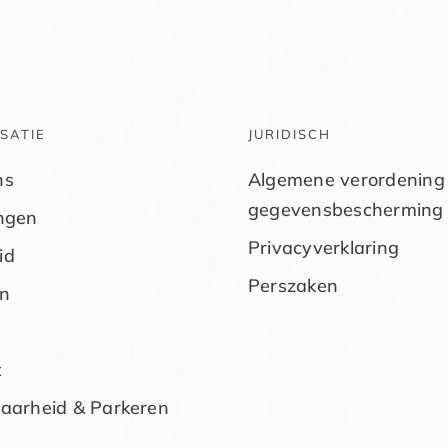
SATIE
JURIDISCH
ns
Algemene verordening
gegevensbescherming
ingen
Privacyverklaring
id
Perszaken
n
t
baarheid & Parkeren