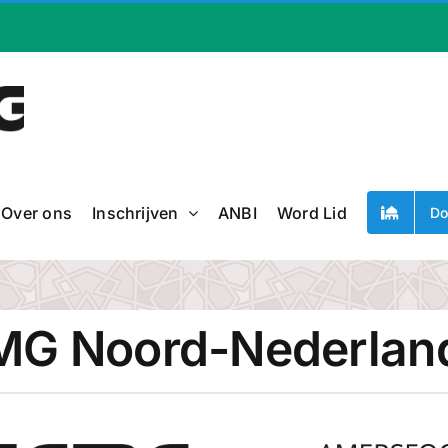
Over ons
Inschrijven
ANBI
Word Lid
Do
GMG Noord-Nederlan