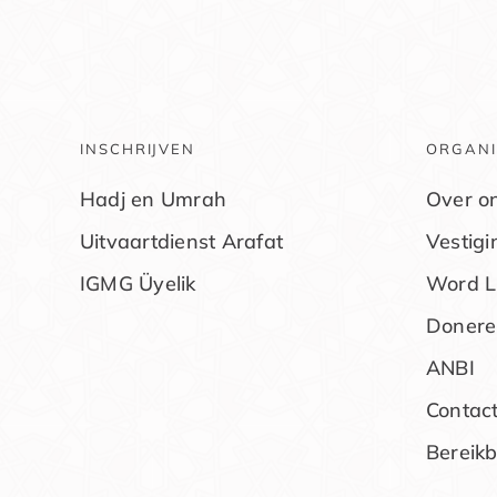
INSCHRIJVEN
ORGANI
Hadj en Umrah
Over o
Uitvaartdienst Arafat
Vestig
IGMG Üyelik
Word L
Donere
ANBI
Contac
Bereik