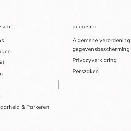
SATIE
JURIDISCH
ns
Algemene verordening
gegevensbescherming
ingen
Privacyverklaring
id
Perszaken
n
t
baarheid & Parkeren