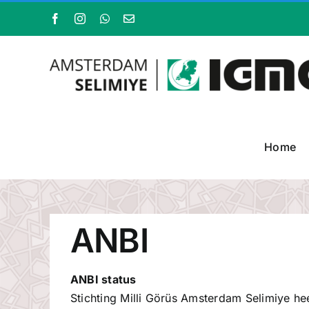
Ga
Facebook
Instagram
WhatsApp
E-
naar
mail
inhoud
Home
ANBI
ANBI status
Stichting Milli Görüs Amsterdam Selimiye hee