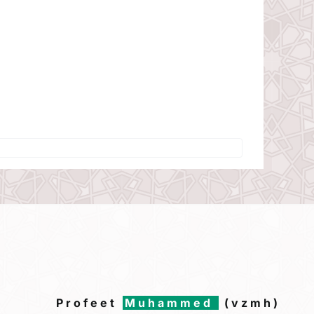
Profeet
Muhammed
(vzmh)