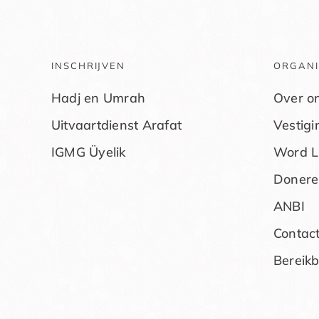
INSCHRIJVEN
ORGANI
Hadj en Umrah
Over o
Uitvaartdienst Arafat
Vestig
IGMG Üyelik
Word L
Donere
ANBI
Contac
Bereik