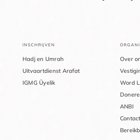
INSCHRIJVEN
ORGANI
Hadj en Umrah
Over o
Uitvaartdienst Arafat
Vestig
IGMG Üyelik
Word L
Donere
ANBI
Contac
Bereik