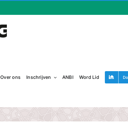
Over ons
Inschrijven
ANBI
Word Lid
Do