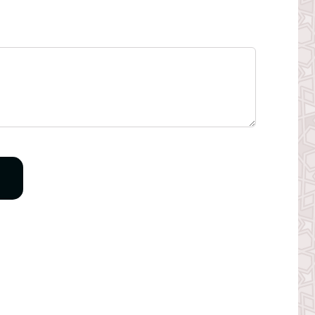
n
63431148632824!3d52.30602359999999!2m3!1f0!2f0!3f0!3m2