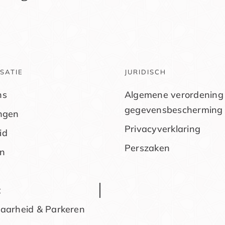
SATIE
JURIDISCH
ns
Algemene verordening
gegevensbescherming
ingen
Privacyverklaring
id
Perszaken
n
t
baarheid & Parkeren