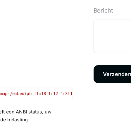
Bericht
Verzende
/maps/embed?pb=!1m18!1m12!1m3!1d39032.79825957668!2d4.8
eft een ANBI status, uw
 de belasting.