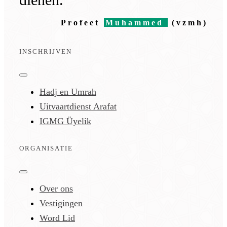
Profeet
Muhammed
(vzmh)
INSCHRIJVEN
Toggle
Navigation
Hadj en Umrah
Uitvaartdienst Arafat
IGMG Üyelik
ORGANISATIE
Toggle
Navigation
Over ons
Vestigingen
Word Lid