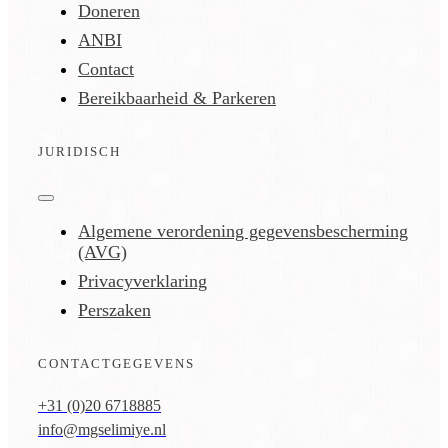
Doneren
ANBI
Contact
Bereikbaarheid & Parkeren
JURIDISCH
Toggle
Navigation
Algemene verordening gegevensbescherming
(AVG)
Privacyverklaring
Perszaken
CONTACTGEGEVENS
+31 (0)20 6718885
info@mgselimiye.nl