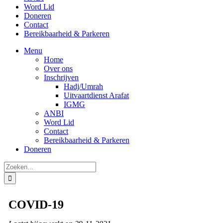
Word Lid
Doneren
Contact
Bereikbaarheid & Parkeren
Menu
Home
Over ons
Inschrijven
Hadj/Umrah
Uitvaartdienst Arafat
IGMG
ANBI
Word Lid
Contact
Bereikbaarheid & Parkeren
Doneren
Zoeken
naar:
COVID-19