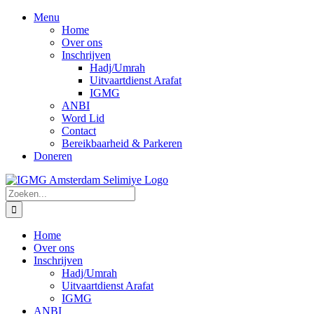
Ga
Facebook
Instagram
WhatsApp
E-
Menu
naar
mail
Home
inhoud
Over ons
Inschrijven
Hadj/Umrah
Uitvaartdienst Arafat
IGMG
ANBI
Word Lid
Contact
Bereikbaarheid & Parkeren
Doneren
Zoeken
naar:
Home
Over ons
Inschrijven
Hadj/Umrah
Uitvaartdienst Arafat
IGMG
ANBI