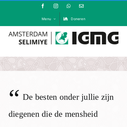
Ga
Facebook
Instagram
WhatsApp
E-
mail
naar
inhoud
Menu
Doneren
“
De besten onder jullie zijn
diegenen die de mensheid