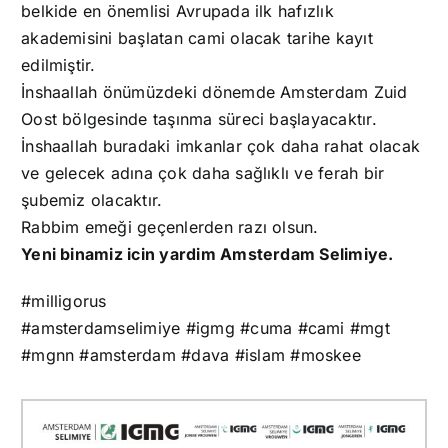
belkide en önemlisi Avrupada ilk hafızlık
akademisini başlatan cami olacak tarihe kayıt
edilmiştir.
İnshaallah önümüzdeki dönemde Amsterdam Zuid
Oost bölgesinde taşınma süreci başlayacaktır.
İnshaallah buradaki imkanlar çok daha rahat olacak
ve gelecek adına çok daha sağlıklı ve ferah bir
şubemiz olacaktır.
Rabbim emeği geçenlerden razı olsun.
Yeni binamiz icin yardim Amsterdam Selimiye.
#milligorus
#amsterdamselimiye
#igmg
#cuma
#cami
#mgt
#mgnn
#amsterdam
#dava
#islam
#moskee